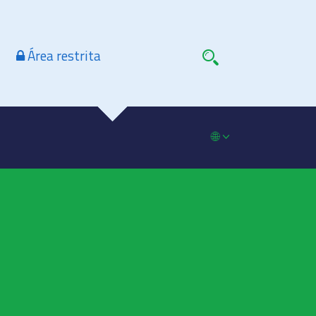
Área restrita
🌐