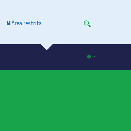
Área restrita
🌐