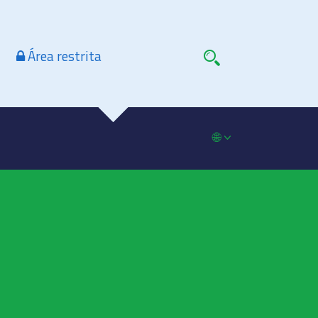
Área restrita
🌐