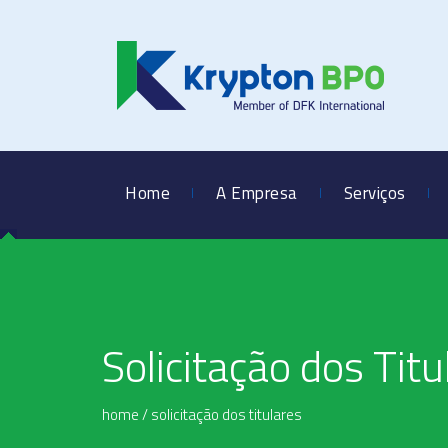
Home
A Empresa
Serviços
Solicitação dos Titu
home
/
solicitação dos titulares