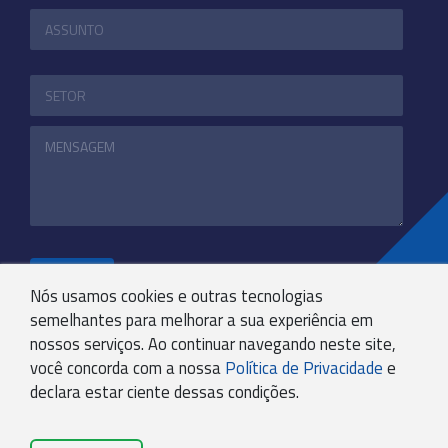
ENVIAR
Nós usamos cookies e outras tecnologias
semelhantes para melhorar a sua experiência em
nossos serviços. Ao continuar navegando neste site,
+55 31 3244-4800
você concorda com a nossa
Política de Privacidade
e
COMUNICACAO@KRYPTONBPO.COM.BR
declara estar ciente dessas condições.
RUA VISCONDE DE TAUNAY, 173 - SÃO LUCAS - BH -
MG - 30240-300