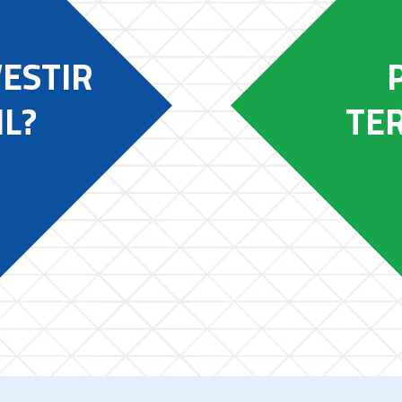
VESTIR
IL?
TER