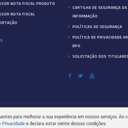
SSOR NOTA FISCAL PRODUTO
CARTILHA DE SEGURANÇA DA
SSOR NOTA FISCAL
INFORMAÇÃO
ORTAÇÃO
POLÍTICAS DE SEGURANÇA
POLÍTICA DE PRIVACIDADE K
ES
BPO
SOLICITAÇÃO DOS TITULARE
YPTONBPO.COM.BR
RUA VISCONDE DE TAUNAY, 173
antes para melhorar a sua experiência em nossos serviços. Ao 
e Privacidade
e declara estar ciente dessas condições.