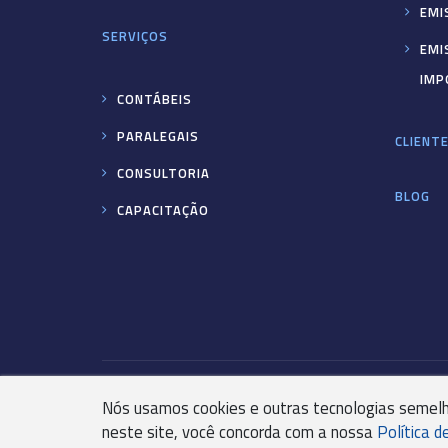
EMI
SERVIÇOS
EMI
IMP
CONTÁBEIS
PARALEGAIS
CLIENT
CONSULTORIA
BLOG
CAPACITAÇÃO
+55 31 3244-4800
COMUNICACAO@KR
Nós usamos cookies e outras tecnologias semelh
neste site, você concorda com a nossa
Política d