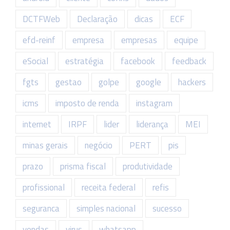
DCTFWeb
Declaração
dicas
ECF
efd-reinf
empresa
empresas
equipe
eSocial
estratégia
facebook
feedback
fgts
gestao
golpe
google
hackers
icms
imposto de renda
instagram
internet
IRPF
lider
liderança
MEI
minas gerais
negócio
PERT
pis
prazo
prisma fiscal
produtividade
profissional
receita federal
refis
seguranca
simples nacional
sucesso
vendas
virus
whatsapp