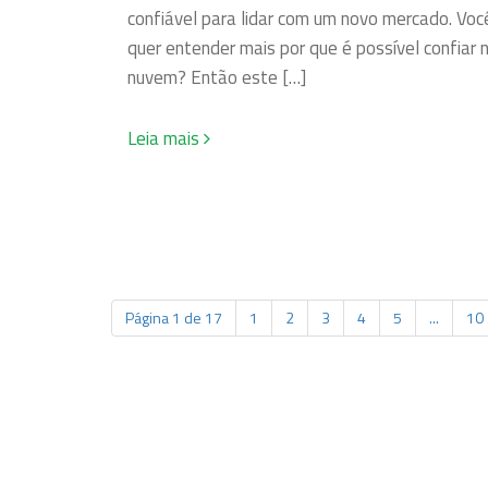
confiável para lidar com um novo mercado. Voc
quer entender mais por que é possível confiar 
nuvem? Então este […]
Leia mais
Página 1 de 17
1
2
3
4
5
...
10