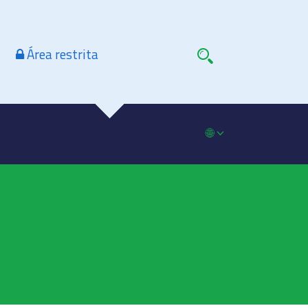
Área restrita
🌐