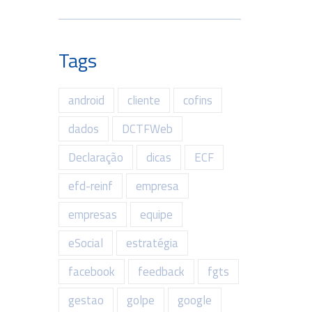
Tags
android
cliente
cofins
dados
DCTFWeb
Declaração
dicas
ECF
efd-reinf
empresa
empresas
equipe
eSocial
estratégia
facebook
feedback
fgts
gestao
golpe
google