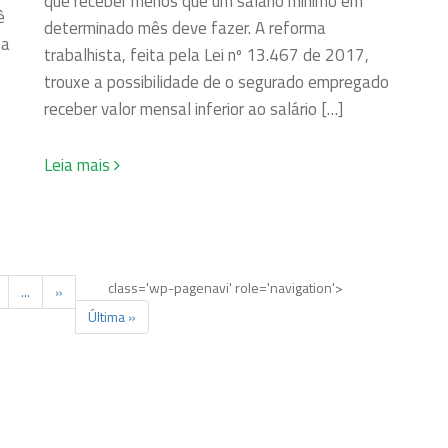
que receber menos que um salário mínimo em
ê
determinado mês deve fazer. A reforma
na
trabalhista, feita pela Lei nº 13.467 de 2017,
trouxe a possibilidade de o segurado empregado
receber valor mensal inferior ao salário […]
Leia mais
class='wp-pagenavi' role='navigation'>
...
»
Última »