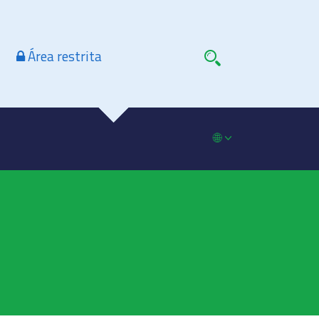
Área restrita
🌐