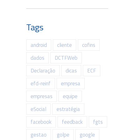
Tags
android
cliente
cofins
dados
DCTFWeb
Declaração
dicas
ECF
efd-reinf
empresa
empresas
equipe
eSocial
estratégia
facebook
feedback
fgts
gestao
golpe
google