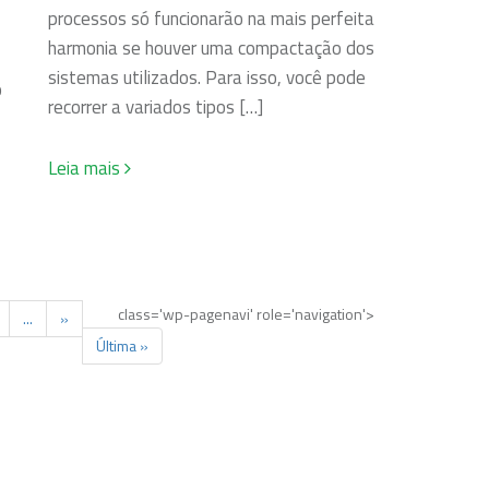
processos só funcionarão na mais perfeita
harmonia se houver uma compactação dos
sistemas utilizados. Para isso, você pode
o
recorrer a variados tipos […]
Leia mais
class='wp-pagenavi' role='navigation'>
...
»
Última »