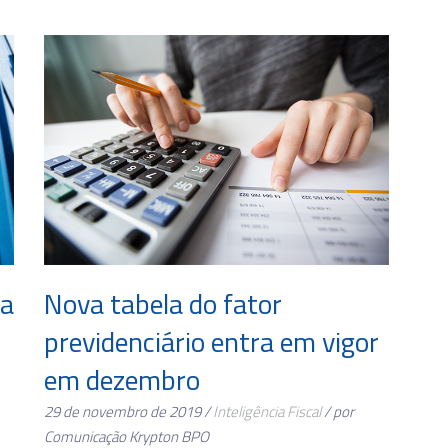
ma
Nova tabela do fator
previdenciário entra em vigor
em dezembro
29 de novembro de 2019 /
Inteligência Fiscal
/ por
Comunicação Krypton BPO