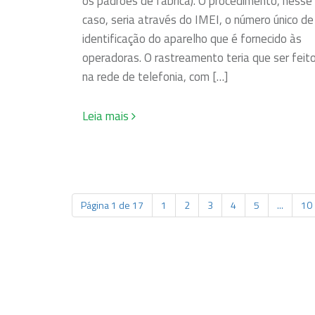
os padrões de fábrica). O procedimento, nesse
caso, seria através do IMEI, o número único de
identificação do aparelho que é fornecido às
operadoras. O rastreamento teria que ser feit
na rede de telefonia, com […]
Leia mais
Página 1 de 17
1
2
3
4
5
...
10