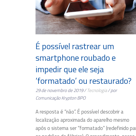
É possível rastrear um
smartphone roubado e
impedir que ele seja
‘formatado’ ou restaurado?
29 de novembro de 2019 /
Tecnologia
/ por
Comunicação Krypton BPO
A resposta é “não”. É possível descobrir a
localização aproximada do aparelho mesmo
após o sistema ser “formatado” (redefinido pa