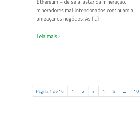
Ethereum – de se afastar da mineração,
mineradores mal-intencionados continuam a
ameaçar os negócios. As […]
Leia mais
Página 1 de 16
1
2
3
4
5
...
10