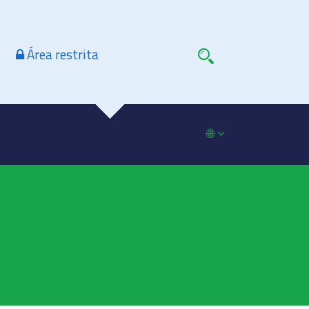
Área restrita
🌐