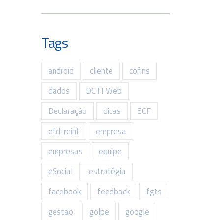
Tags
android
cliente
cofins
dados
DCTFWeb
Declaração
dicas
ECF
efd-reinf
empresa
empresas
equipe
eSocial
estratégia
facebook
feedback
fgts
gestao
golpe
google