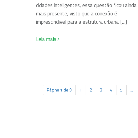
cidades inteligentes, essa questão ficou ainda
mais presente, visto que a conexão é
imprescindível para a estrutura urbana […]
Leia mais
Página 1 de 9
1
2
3
4
5
...