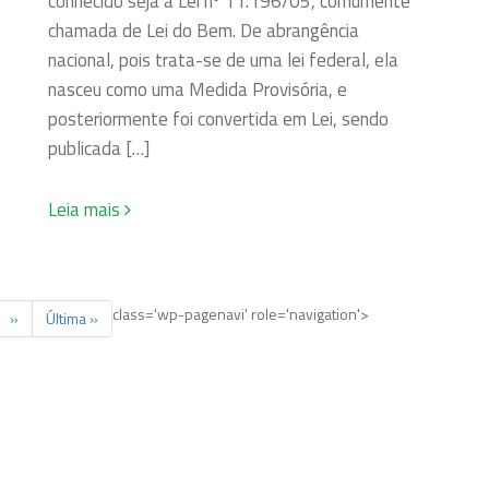
conhecido seja a Lei nº 11.196/05, comumente
chamada de Lei do Bem. De abrangência
nacional, pois trata-se de uma lei federal, ela
nasceu como uma Medida Provisória, e
posteriormente foi convertida em Lei, sendo
publicada […]
Leia mais
class='wp-pagenavi' role='navigation'>
»
Última »