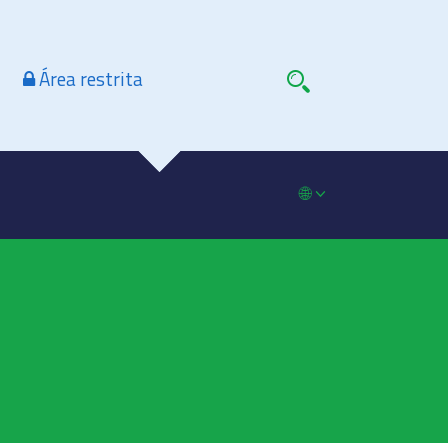
Área restrita
🌐