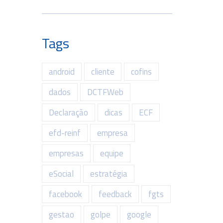
Tags
android
cliente
cofins
dados
DCTFWeb
Declaração
dicas
ECF
efd-reinf
empresa
empresas
equipe
eSocial
estratégia
facebook
feedback
fgts
gestao
golpe
google