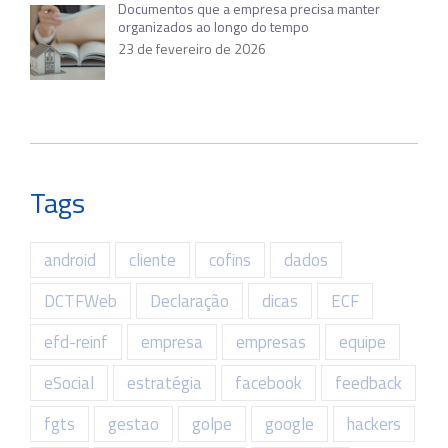
Documentos que a empresa precisa manter
organizados ao longo do tempo
23 de fevereiro de 2026
Tags
android
cliente
cofins
dados
DCTFWeb
Declaração
dicas
ECF
efd-reinf
empresa
empresas
equipe
eSocial
estratégia
facebook
feedback
fgts
gestao
golpe
google
hackers