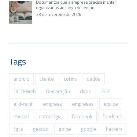
Documentos que a empresa precisa manter
organizados ao longo do tempo
23 de fevereiro de 2026
Tags
android
cliente
cofins
dados
DCTFWeb
Declaração
dicas
ECF
efd-reinf
empresa
empresas
equipe
eSocial
estratégia
facebook
feedback
fgts
gestao
golpe
google
hackers