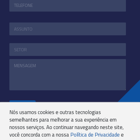
ENVIAR
Nós usamos cookies e outras tecnologias
semelhantes para melhorar a sua experiência em
nossos serviços. Ao continuar navegando neste site,
+55 31 3244-4800
você concorda com a nossa
Política de Privacidade
e
COMUNICACAO@KRYPTONBPO.COM.BR