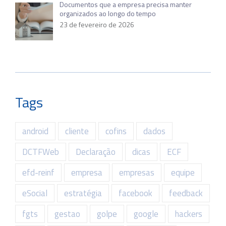
Documentos que a empresa precisa manter
organizados ao longo do tempo
23 de fevereiro de 2026
Tags
android
cliente
cofins
dados
DCTFWeb
Declaração
dicas
ECF
efd-reinf
empresa
empresas
equipe
eSocial
estratégia
facebook
feedback
fgts
gestao
golpe
google
hackers