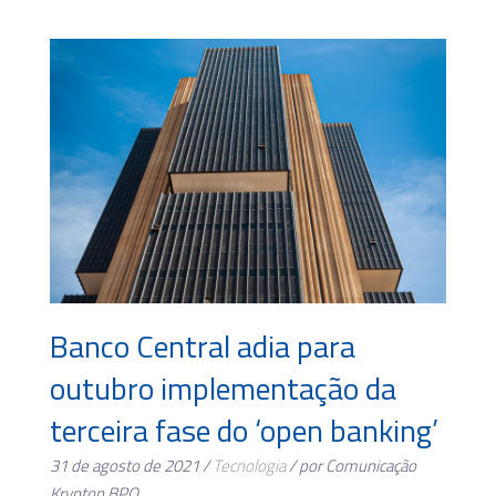
Banco Central adia para
outubro implementação da
terceira fase do ‘open banking’
31 de agosto de 2021 /
Tecnologia
/ por Comunicação
Krypton BPO