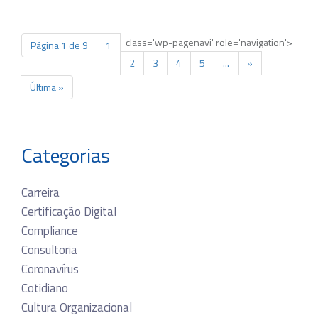
class='wp-pagenavi' role='navigation'>
Página 1 de 9
1
2
3
4
5
...
»
Última »
Categorias
Carreira
Certificação Digital
Compliance
Consultoria
Coronavírus
Cotidiano
Cultura Organizacional