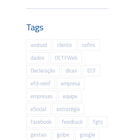
Tags
android
cliente
cofins
dados
DCTFWeb
Declaração
dicas
ECF
efd-reinf
empresa
empresas
equipe
eSocial
estratégia
facebook
feedback
fgts
gestao
golpe
google