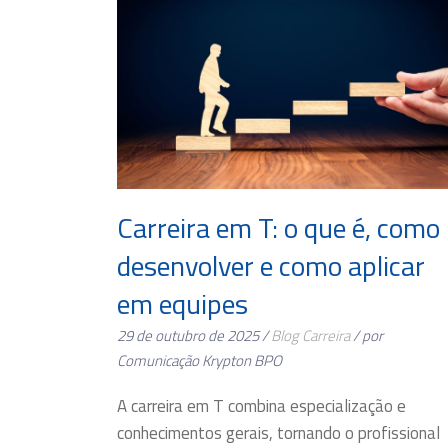
Carreira em T: o que é, como
desenvolver e como aplicar
em equipes
29 de outubro de 2025 /
Blog
Carreira
/ por
Comunicação Krypton BPO
A carreira em T combina especialização e
conhecimentos gerais, tornando o profissional