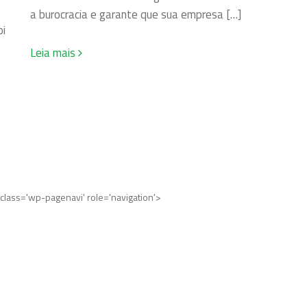
a burocracia e garante que sua empresa […]
oi
Leia mais
class='wp-pagenavi' role='navigation'>