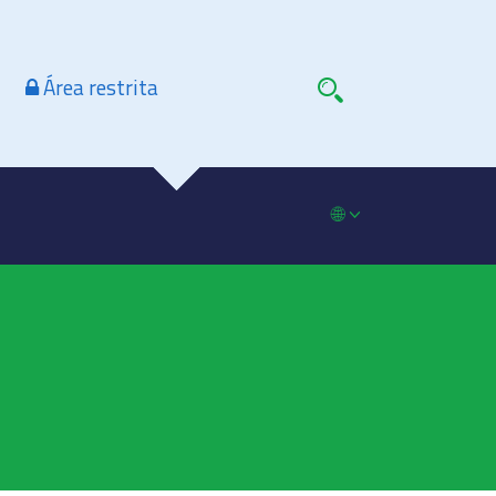
Área restrita
🌐