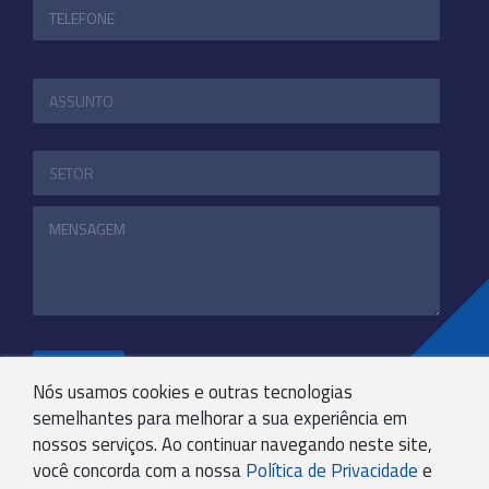
ENVIAR
Nós usamos cookies e outras tecnologias
semelhantes para melhorar a sua experiência em
nossos serviços. Ao continuar navegando neste site,
+55 31 3244-4800
você concorda com a nossa
Política de Privacidade
e
COMUNICACAO@KRYPTONBPO.COM.BR