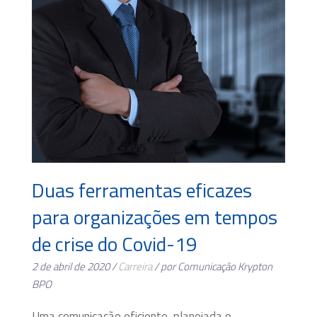
Duas ferramentas eficazes
para organizações em tempos
de crise do Covid-19
2 de abril de 2020 /
Carreira
/ por Comunicação Krypton
BPO
Uma comunicação eficiente, planejada e