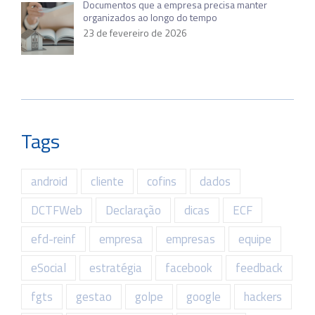
Documentos que a empresa precisa manter
organizados ao longo do tempo
23 de fevereiro de 2026
Tags
android
cliente
cofins
dados
DCTFWeb
Declaração
dicas
ECF
efd-reinf
empresa
empresas
equipe
eSocial
estratégia
facebook
feedback
fgts
gestao
golpe
google
hackers