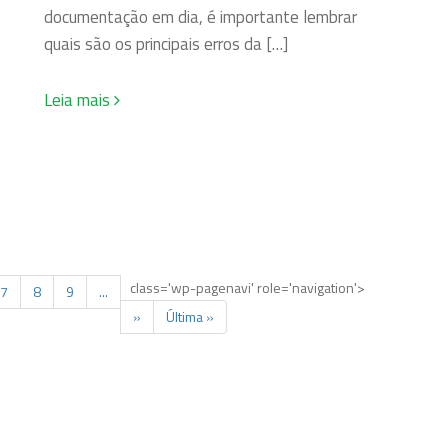
documentação em dia, é importante lembrar
quais são os principais erros da […]
Leia mais
class='wp-pagenavi' role='navigation'>
7
8
9
...
»
Última »