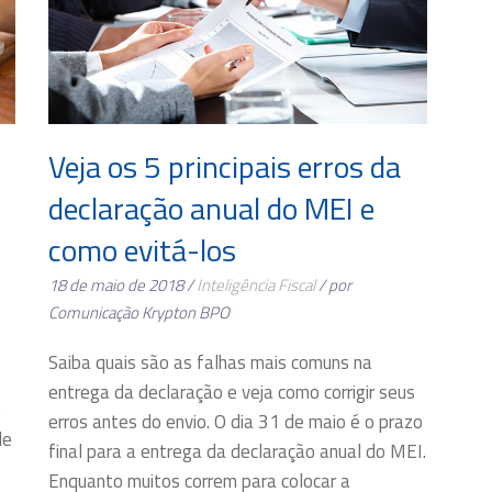
Veja os 5 principais erros da
declaração anual do MEI e
como evitá-los
18 de maio de 2018 /
Inteligência Fiscal
/ por
Comunicação Krypton BPO
Saiba quais são as falhas mais comuns na
entrega da declaração e veja como corrigir seus
o
erros antes do envio. O dia 31 de maio é o prazo
de
final para a entrega da declaração anual do MEI.
Enquanto muitos correm para colocar a