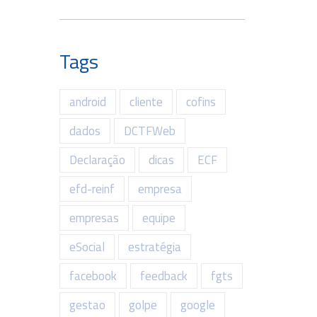
Tags
android
cliente
cofins
dados
DCTFWeb
Declaração
dicas
ECF
efd-reinf
empresa
empresas
equipe
eSocial
estratégia
facebook
feedback
fgts
gestao
golpe
google