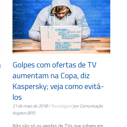
a
Golpes com ofertas de TV
aumentam na Copa, diz
Kaspersky; veja como evitá-
los
21 de maio de 2018 /
Tecnologia
/ por Comunicação
Krypton BPO
Não são só as vendas de TVs que sobem em