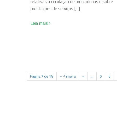
relativas à circulação de mercadorias e sobre
prestações de serviços […]
Leia mais
Página 7 de 18
« Primeira
«
...
5
6