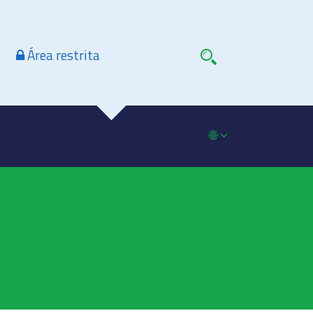
Área restrita
🌐