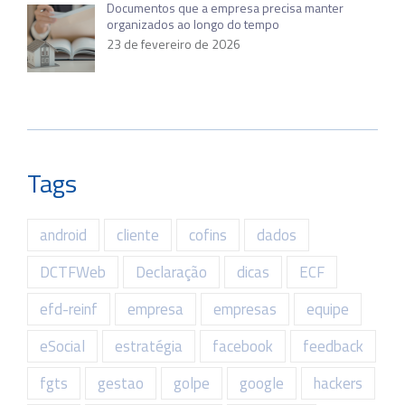
Documentos que a empresa precisa manter
organizados ao longo do tempo
23 de fevereiro de 2026
Tags
android
cliente
cofins
dados
DCTFWeb
Declaração
dicas
ECF
efd-reinf
empresa
empresas
equipe
eSocial
estratégia
facebook
feedback
fgts
gestao
golpe
google
hackers