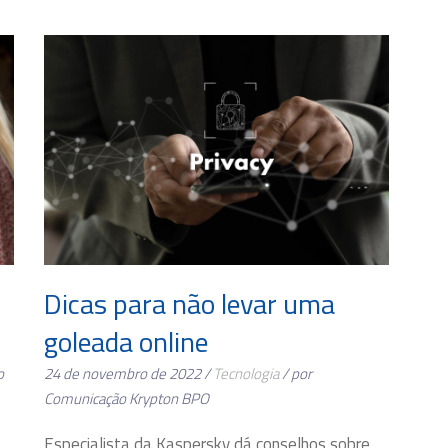
Dicas para não levar uma
goleada online
o
24 de novembro de 2022 /
Tecnologia
/ por
Comunicação Krypton BPO
Especialista da Kaspersky dá conselhos sobre