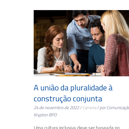
A união da pluralidade à
construção conjunta
24 de novembro de 2022 /
Carreira
/ por Comunicaçã
Krypton BPO
Uma cultura inclusiva deve ser baseada no