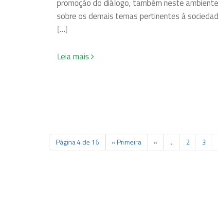
promoção do diálogo, também neste ambiente
sobre os demais temas pertinentes à socieda
[…]
Leia mais
Página 4 de 16
« Primeira
«
...
2
3