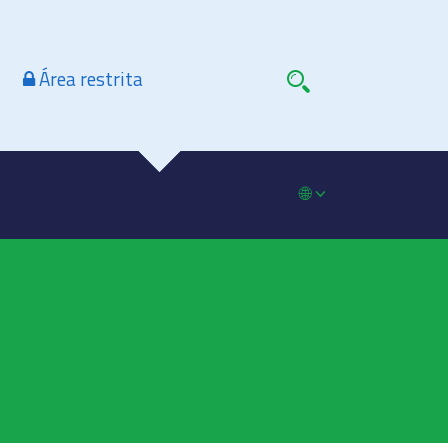
Área restrita
🌐