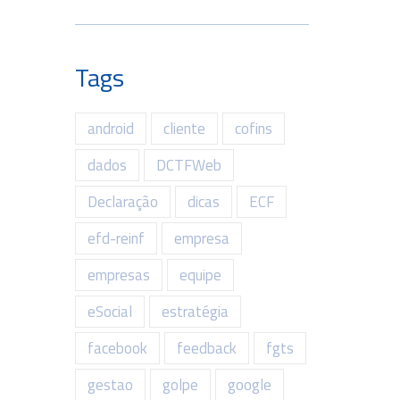
Tags
android
cliente
cofins
dados
DCTFWeb
Declaração
dicas
ECF
efd-reinf
empresa
empresas
equipe
eSocial
estratégia
facebook
feedback
fgts
gestao
golpe
google