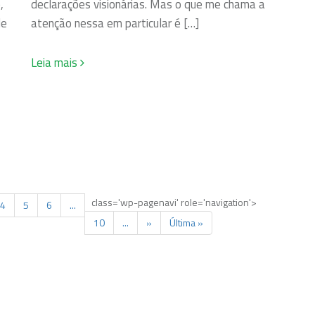
,
declarações visionárias. Mas o que me chama a
de
atenção nessa em particular é […]
Leia mais
class='wp-pagenavi' role='navigation'>
4
5
6
...
10
...
»
Última »