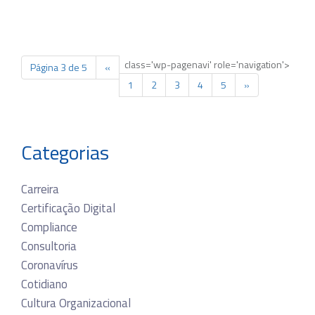
class='wp-pagenavi' role='navigation'>
Página 3 de 5
«
1
2
3
4
5
»
Categorias
Carreira
Certificação Digital
Compliance
Consultoria
Coronavírus
Cotidiano
Cultura Organizacional