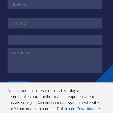
ENVIAR
Nós usamos cookies e outras tecnologias
semelhantes para melhorar a sua experiência em
nossos serviços. Ao continuar navegando neste site,
+55 31 3244-4800
você concorda com a nossa
Política de Privacidade
e
COMUNICACAO@KRYPTONBPO.COM.BR