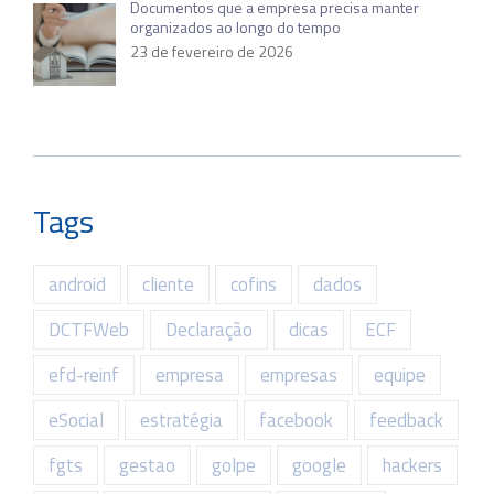
Documentos que a empresa precisa manter
organizados ao longo do tempo
23 de fevereiro de 2026
Tags
android
cliente
cofins
dados
DCTFWeb
Declaração
dicas
ECF
efd-reinf
empresa
empresas
equipe
eSocial
estratégia
facebook
feedback
fgts
gestao
golpe
google
hackers