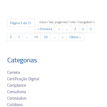
class='wp-pagenavi' role='navigation'>
Página 5 de 21
« Primeira
«
...
3
4
5
6
7
...
10
20
...
»
Última »
Categorias
Carreira
Certificação Digital
Compliance
Consultoria
Coronavírus
Cotidiano