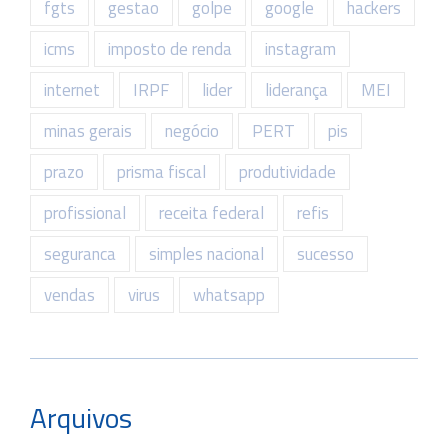
fgts
gestao
golpe
google
hackers
icms
imposto de renda
instagram
internet
IRPF
lider
liderança
MEI
minas gerais
negócio
PERT
pis
prazo
prisma fiscal
produtividade
profissional
receita federal
refis
seguranca
simples nacional
sucesso
vendas
virus
whatsapp
Arquivos