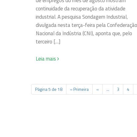
de empregos do mês de agosto mostram
continuidade da recuperação da atividade
industrial. A pesquisa Sondagem Industrial,
divulgada nesta terça-feira pela Confederaçã
Nacional da Indústria (CNI), aponta que, pelo
terceiro […]
Leia mais
Página 5 de 18
« Primeira
«
...
3
4