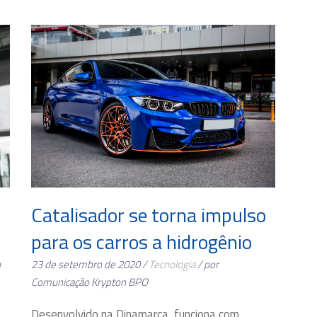
Catalisador se torna impulso
para os carros a hidrogênio
o
23 de setembro de 2020 /
Tecnologia
/ por
Comunicação Krypton BPO
Desenvolvido na Dinamarca, funciona com