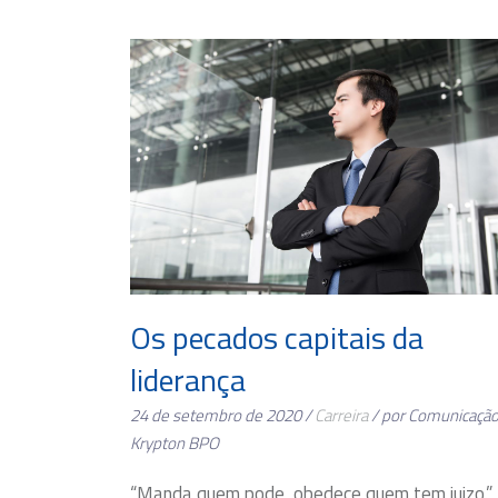
Os pecados capitais da
liderança
24 de setembro de 2020 /
Carreira
/ por Comunicaçã
Krypton BPO
“Manda quem pode, obedece quem tem juizo.”