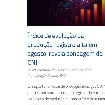
Índice de evolução da
produção registra alta em
agosto, revela sondagem da
CNI
23 de setembro de 2020 /
Consultoria
/ por
Comunicação Krypton BPO
Em agosto, o índice de produção alcançou 58,
pontos, um pouco abaixo do registrado em julh
Os índices de evolução da produção e do núme