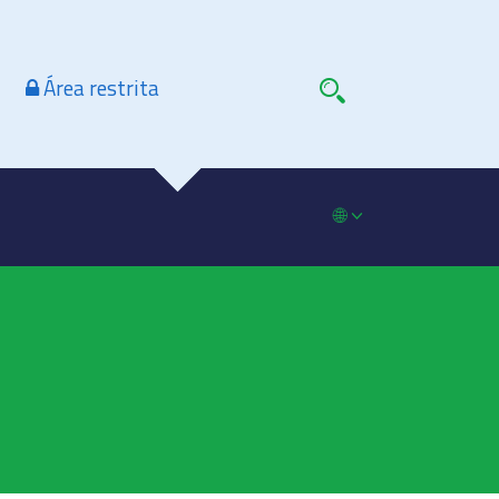
Área restrita
🌐