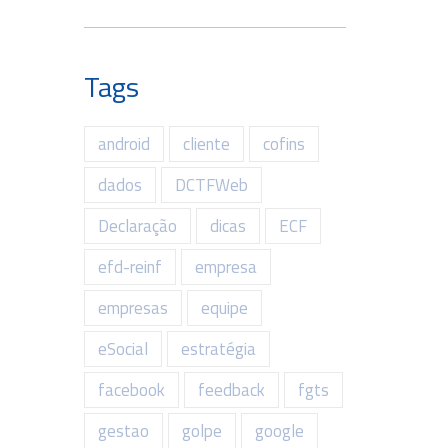
Tags
android
cliente
cofins
dados
DCTFWeb
Declaração
dicas
ECF
efd-reinf
empresa
empresas
equipe
eSocial
estratégia
facebook
feedback
fgts
gestao
golpe
google