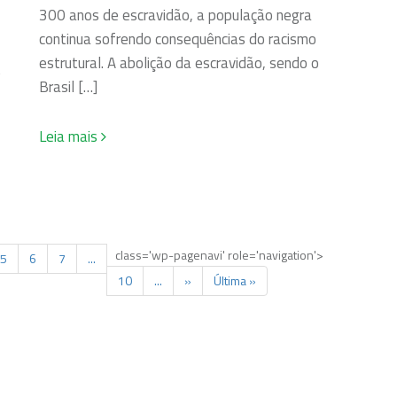
300 anos de escravidão, a população negra
continua sofrendo consequências do racismo
estrutural. A abolição da escravidão, sendo o
o
Brasil […]
Leia mais
class='wp-pagenavi' role='navigation'>
5
6
7
...
10
...
»
Última »