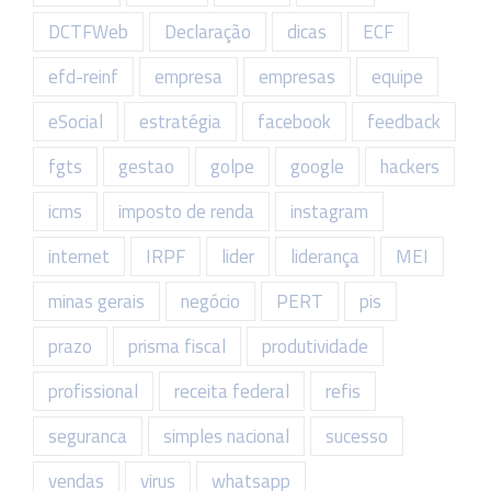
DCTFWeb
Declaração
dicas
ECF
efd-reinf
empresa
empresas
equipe
eSocial
estratégia
facebook
feedback
fgts
gestao
golpe
google
hackers
icms
imposto de renda
instagram
internet
IRPF
lider
liderança
MEI
minas gerais
negócio
PERT
pis
prazo
prisma fiscal
produtividade
profissional
receita federal
refis
seguranca
simples nacional
sucesso
vendas
virus
whatsapp