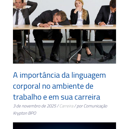
A importância da linguagem
corporal no ambiente de
trabalho e em sua carreira
3 de novembro de 2025 /
Carreira
/ por Comunicação
Krypton BPO