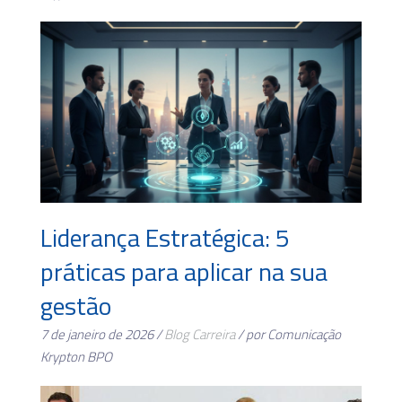
Liderança Estratégica: 5
práticas para aplicar na sua
gestão
7 de janeiro de 2026 /
Blog
Carreira
/ por Comunicação
Krypton BPO