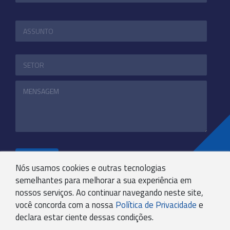
ENVIAR
Nós usamos cookies e outras tecnologias
semelhantes para melhorar a sua experiência em
nossos serviços. Ao continuar navegando neste site,
+55 31 3244-4800
você concorda com a nossa
Política de Privacidade
e
COMUNICACAO@KRYPTONBPO.COM.BR
declara estar ciente dessas condições.
RUA VISCONDE DE TAUNAY, 173 - SÃO LUCAS - BH -