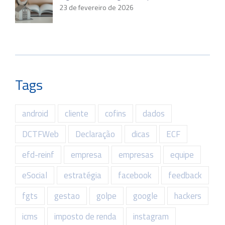
23 de fevereiro de 2026
Tags
android
cliente
cofins
dados
DCTFWeb
Declaração
dicas
ECF
efd-reinf
empresa
empresas
equipe
eSocial
estratégia
facebook
feedback
fgts
gestao
golpe
google
hackers
icms
imposto de renda
instagram