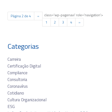
class='wp-pagenavi' role='navigation'>
Página 2 de 4
«
1
2
3
4
»
Categorias
Carreira
Certificação Digital
Compliance
Consultoria
Coronavírus
Cotidiano
Cultura Organizacional
ESG