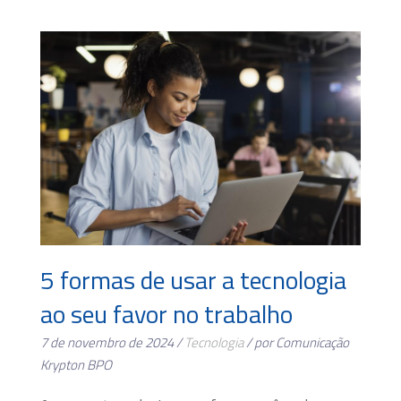
5 formas de usar a tecnologia
ao seu favor no trabalho
7 de novembro de 2024 /
Tecnologia
/ por Comunicação
Krypton BPO