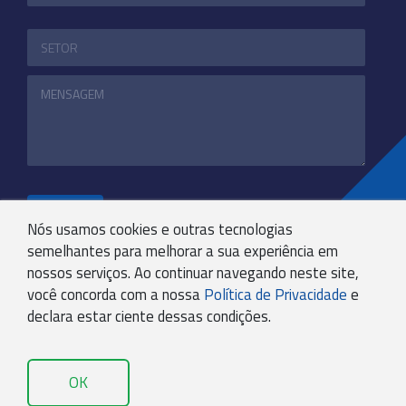
ENVIAR
Nós usamos cookies e outras tecnologias
semelhantes para melhorar a sua experiência em
nossos serviços. Ao continuar navegando neste site,
+55 31 3244-4800
você concorda com a nossa
Política de Privacidade
e
COMUNICACAO@KRYPTONBPO.COM.BR
declara estar ciente dessas condições.
RUA VISCONDE DE TAUNAY, 173 - SÃO LUCAS - BH -
MG - 30240-300
OK