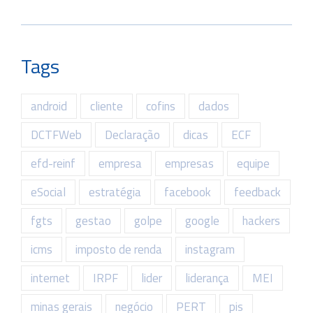
Tags
android
cliente
cofins
dados
DCTFWeb
Declaração
dicas
ECF
efd-reinf
empresa
empresas
equipe
eSocial
estratégia
facebook
feedback
fgts
gestao
golpe
google
hackers
icms
imposto de renda
instagram
internet
IRPF
lider
liderança
MEI
minas gerais
negócio
PERT
pis