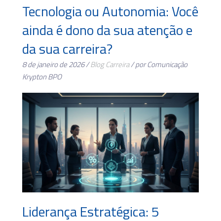
Tecnologia ou Autonomia: Você
ainda é dono da sua atenção e
da sua carreira?
8 de janeiro de 2026 /
Blog
Carreira
/ por Comunicação
Krypton BPO
Liderança Estratégica: 5