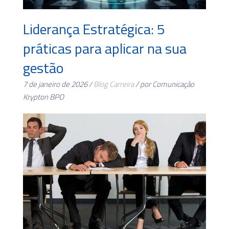
Liderança Estratégica: 5
práticas para aplicar na sua
gestão
7 de janeiro de 2026 /
Blog
Carreira
/ por Comunicação
Krypton BPO