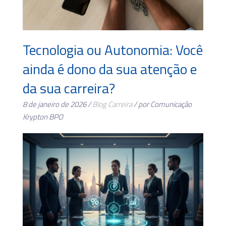
Tecnologia ou Autonomia: Você
ainda é dono da sua atenção e
da sua carreira?
8 de janeiro de 2026 /
Blog
Carreira
/ por Comunicação
Krypton BPO