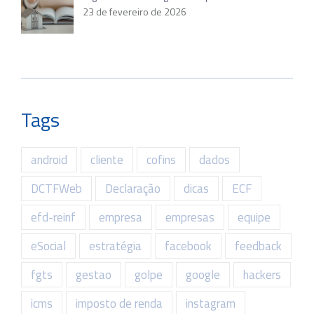
23 de fevereiro de 2026
Tags
android
cliente
cofins
dados
DCTFWeb
Declaração
dicas
ECF
efd-reinf
empresa
empresas
equipe
eSocial
estratégia
facebook
feedback
fgts
gestao
golpe
google
hackers
icms
imposto de renda
instagram