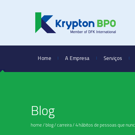
Home
A Empresa
Serviços
Blog
home
/
blog
/
carreira
/
4 hábitos de pessoas que nun