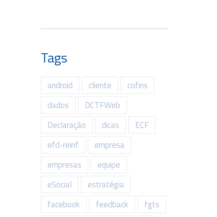
Tags
android
cliente
cofins
dados
DCTFWeb
Declaração
dicas
ECF
efd-reinf
empresa
empresas
equipe
eSocial
estratégia
facebook
feedback
fgts