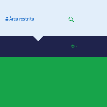
Área restrita
🌐