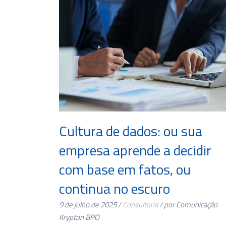
Cultura de dados: ou sua
empresa aprende a decidir
com base em fatos, ou
continua no escuro
9 de julho de 2025 /
Consultoria
/ por Comunicação
Krypton BPO