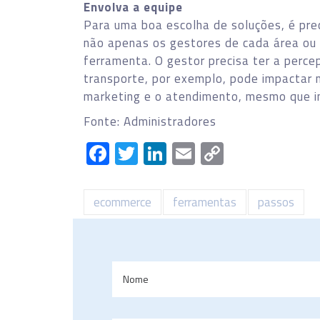
Envolva a equipe
Para uma boa escolha de soluções, é pre
não apenas os gestores de cada área ou
ferramenta. O gestor precisa ter a perc
transporte, por exemplo, pode impactar n
marketing e o atendimento, mesmo que i
Fonte: Administradores
Facebook
Twitter
LinkedIn
Email
Copy
Link
ecommerce
ferramentas
passos