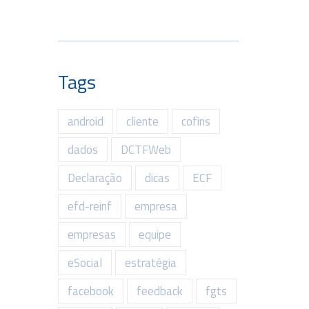
Tags
android
cliente
cofins
dados
DCTFWeb
Declaração
dicas
ECF
efd-reinf
empresa
empresas
equipe
eSocial
estratégia
facebook
feedback
fgts