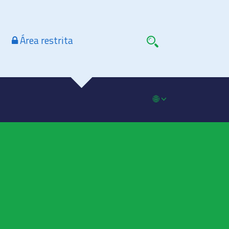
Área restrita
🌐