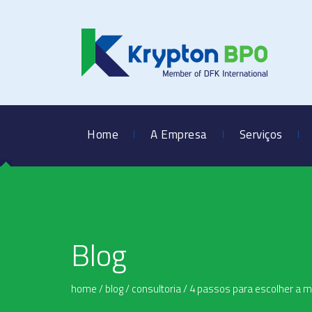
Home
A Empresa
Serviços
Blog
home
/
blog
/
consultoria
/
4 passos para escolher a 