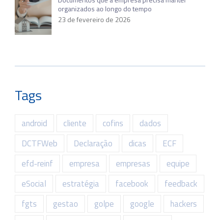
organizados ao longo do tempo
23 de fevereiro de 2026
Tags
android
cliente
cofins
dados
DCTFWeb
Declaração
dicas
ECF
efd-reinf
empresa
empresas
equipe
eSocial
estratégia
facebook
feedback
fgts
gestao
golpe
google
hackers