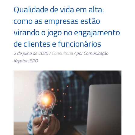
Qualidade de vida em alta:
como as empresas estão
virando o jogo no engajamento
de clientes e funcionários
2 de julho de 2025 /
Consultoria
/ por Comunicação
Krypton BPO