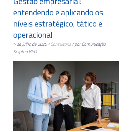
Gestão empresarial:
entendendo e aplicando os
níveis estratégico, tático e
operacional
4 de julho de 2025 /
Consultoria
/ por Comunicação
Krypton BPO