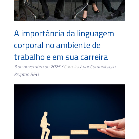
A importância da linguagem
corporal no ambiente de
trabalho e em sua carreira
3 de novembro de 2025 /
Carreira
/ por Comunicação
Krypton BPO