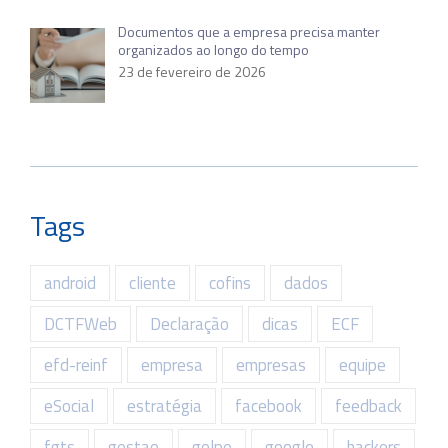
Documentos que a empresa precisa manter
organizados ao longo do tempo
23 de fevereiro de 2026
Tags
android
cliente
cofins
dados
DCTFWeb
Declaração
dicas
ECF
efd-reinf
empresa
empresas
equipe
eSocial
estratégia
facebook
feedback
fgts
gestao
golpe
google
hackers