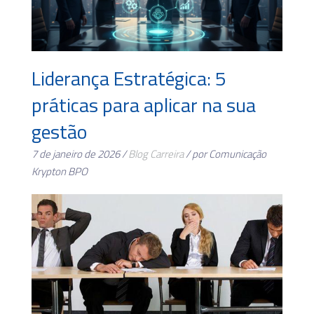
Liderança Estratégica: 5
práticas para aplicar na sua
gestão
7 de janeiro de 2026 /
Blog
Carreira
/ por Comunicação
Krypton BPO