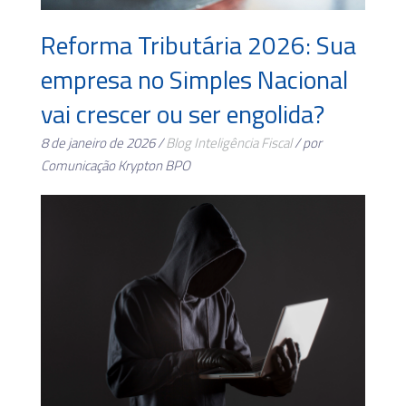
Reforma Tributária 2026: Sua
empresa no Simples Nacional
vai crescer ou ser engolida?
8 de janeiro de 2026 /
Blog
Inteligência Fiscal
/ por
Comunicação Krypton BPO