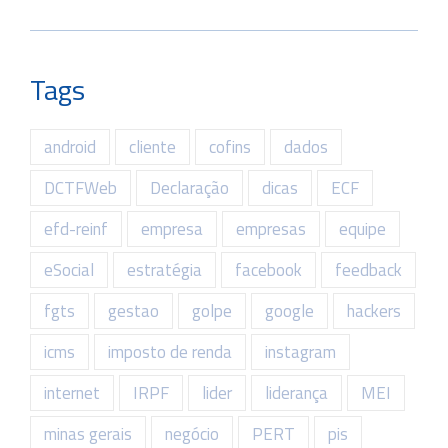
Tags
android
cliente
cofins
dados
DCTFWeb
Declaração
dicas
ECF
efd-reinf
empresa
empresas
equipe
eSocial
estratégia
facebook
feedback
fgts
gestao
golpe
google
hackers
icms
imposto de renda
instagram
internet
IRPF
lider
liderança
MEI
minas gerais
negócio
PERT
pis