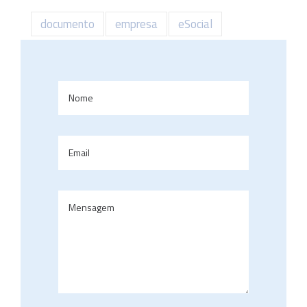
documento
empresa
eSocial