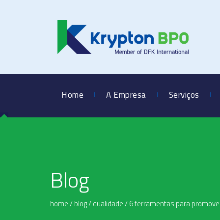
Home
A Empresa
Serviços
Blog
home
/
blog
/
qualidade
/
6 ferramentas para promove