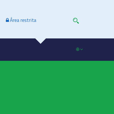
Área restrita
🌐