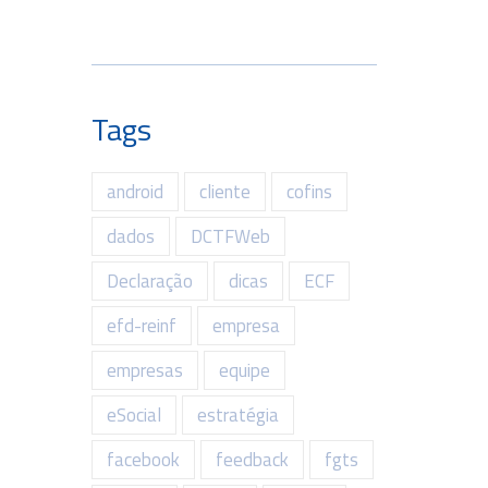
Tags
android
cliente
cofins
dados
DCTFWeb
Declaração
dicas
ECF
efd-reinf
empresa
empresas
equipe
eSocial
estratégia
facebook
feedback
fgts