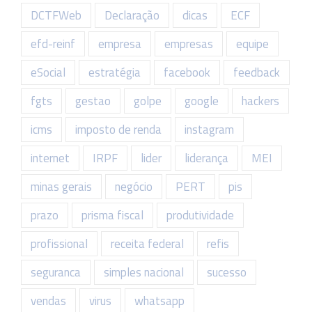
DCTFWeb
Declaração
dicas
ECF
efd-reinf
empresa
empresas
equipe
eSocial
estratégia
facebook
feedback
fgts
gestao
golpe
google
hackers
icms
imposto de renda
instagram
internet
IRPF
lider
liderança
MEI
minas gerais
negócio
PERT
pis
prazo
prisma fiscal
produtividade
profissional
receita federal
refis
seguranca
simples nacional
sucesso
vendas
virus
whatsapp