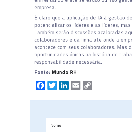
enfrentando e até se estão ou não gast
empresa.
É claro que a aplicação de IA à gestão 
potencializar os líderes e as líderes, ma
Também serão discussões acaloradas aqu
colaboradores e da linha até onde a emp
acontece com seus colaboradores. Mas d
oportunidades únicas na história do trab
responsabilidade necessária.
Fonte:
Mundo RH
Facebook
Twitter
LinkedIn
Email
Copy
Link