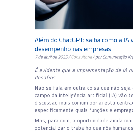
Além do ChatGPT: saiba como a IA
desempenho nas empresas
7 de abril de 2025 /
Consultoria
/ por Comunicação Kr
É evidente que a implementação de IA n
desafios
Não se fala em outra coisa que não seja
campo da inteligência artificial (IA) vão 
discussão mais comum por aí está cent
especificamente quais funções e emprego
Mas, para mim, a oportunidade ainda mai
potencializar o trabalho que nós humano