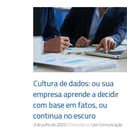
Cultura de dados: ou sua
empresa aprende a decidir
com base em fatos, ou
continua no escuro
9 de julho de 2025 /
Consultoria
/ por Comunicação