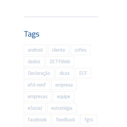
Tags
android
cliente
cofins
dados
DCTFWeb
Declaração
dicas
ECF
efd-reinf
empresa
empresas
equipe
eSocial
estratégia
facebook
feedback
fgts