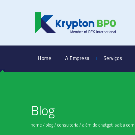
Home
A Empresa
Serviços
Blog
home
/
blog
/
consultoria
/
além do chatgpt: saiba co