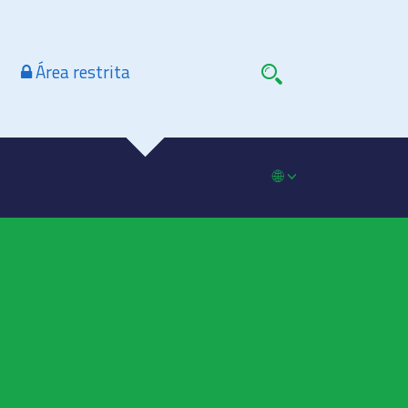
Área restrita
🌐