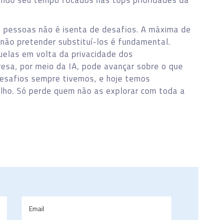
ando seu tempo focados nas tops prioridades da
de pessoas não é isenta de desafios. A máxima de
s não pretender substituí-los é fundamental.
elas em volta da privacidade dos
resa, por meio da IA, pode avançar sobre o que
esafios sempre tivemos, e hoje temos
alho. Só perde quem não as explorar com toda a