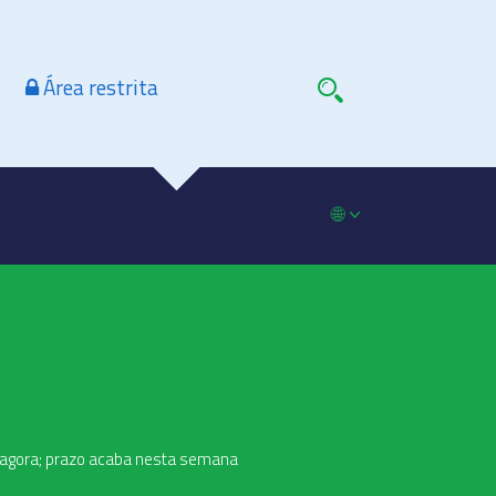
Área restrita
🌐
é agora; prazo acaba nesta semana