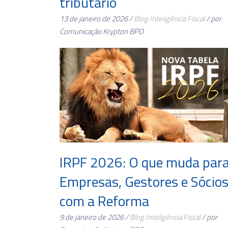
tributário
13 de janeiro de 2026 /
Blog
Inteligência Fiscal
/ por
Comunicação Krypton BPO
IRPF 2026: O que muda par
Empresas, Gestores e Sócio
com a Reforma
9 de janeiro de 2026 /
Blog
Inteligência Fiscal
/ por