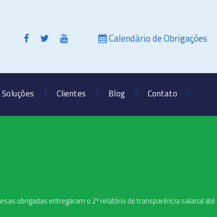
Calendário de Obrigações
Soluções
Clientes
Blog
Contato
sas obrigadas entregaram o 2º relatório de transparência salarial at