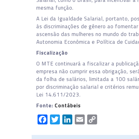
Salarial, como o Brasil, para incentivar 
mesma função.
A Lei da Igualdade Salarial, portanto, p
às discriminações de gênero ao fomentar
ascensão das mulheres no mundo do traba
Autonomia Econômica e Política de Cuida
Fiscalização
O MTE continuará a fiscalizar a publicaç
empresa não cumprir essa obrigação, ser
da folha de salários, limitada a 100 sal
por discriminação salarial e critérios re
Lei 14.611/2023.
Fonte:
Contábeis
Facebook
Twitter
LinkedIn
Email
Copy
Link