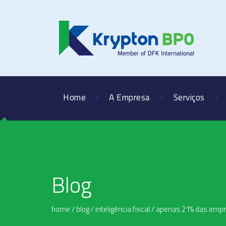
Home
A Empresa
Serviços
Blog
home
/
blog
/
inteligência fiscal
/
apenas 21% das empre