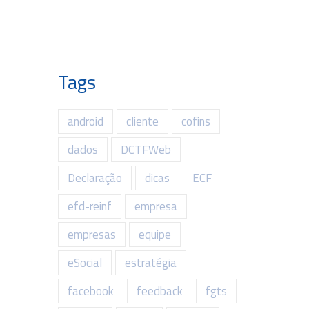
Tags
android
cliente
cofins
dados
DCTFWeb
Declaração
dicas
ECF
efd-reinf
empresa
empresas
equipe
eSocial
estratégia
facebook
feedback
fgts