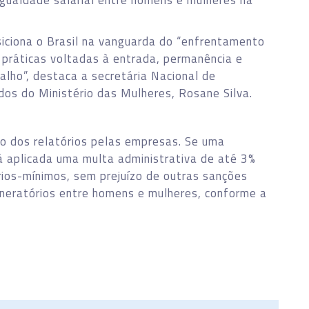
a igualdade salarial entre homens e mulheres na
osiciona o Brasil na vanguarda do “enfrentamento
 práticas voltadas à entrada, permanência e
lho”, destaca a secretária Nacional de
dos do Ministério das Mulheres, Rosane Silva.
ão dos relatórios pelas empresas. Se uma
á aplicada uma multa administrativa de até 3%
ários-mínimos, sem prejuízo de outras sanções
muneratórios entre homens e mulheres, conforme a