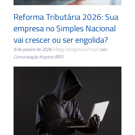
Reforma Tributária 2026: Sua
empresa no Simples Nacional
vai crescer ou ser engolida?
8 de janeiro de 2026 /
Blog
Inteligência Fiscal
/ por
Comunicação Krypton BPO