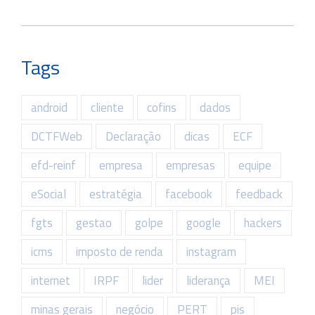
Tags
android
cliente
cofins
dados
DCTFWeb
Declaração
dicas
ECF
efd-reinf
empresa
empresas
equipe
eSocial
estratégia
facebook
feedback
fgts
gestao
golpe
google
hackers
icms
imposto de renda
instagram
internet
IRPF
lider
liderança
MEI
minas gerais
negócio
PERT
pis