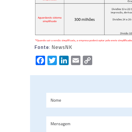
Fonte
:
NewsNK
Facebook
Twitter
LinkedIn
Email
Copy
Link