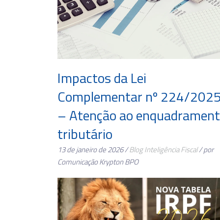
Impactos da Lei
Complementar nº 224/202
– Atenção ao enquadramen
tributário
13 de janeiro de 2026 /
Blog
Inteligência Fiscal
/ por
Comunicação Krypton BPO