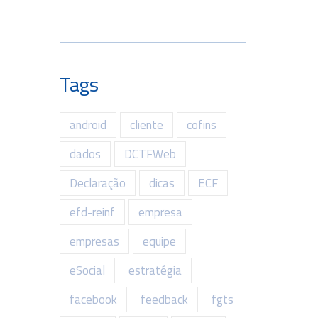
Tags
android
cliente
cofins
dados
DCTFWeb
Declaração
dicas
ECF
efd-reinf
empresa
empresas
equipe
eSocial
estratégia
facebook
feedback
fgts