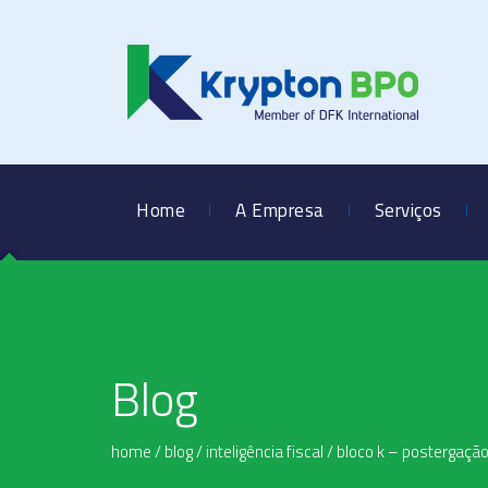
Home
A Empresa
Serviços
Blog
home
/
blog
/
inteligência fiscal
/
bloco k – postergação