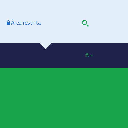
Área restrita
🌐