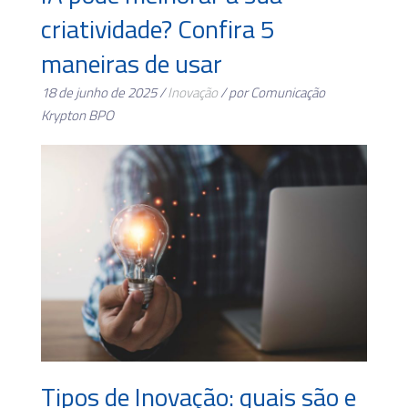
criatividade? Confira 5
maneiras de usar
18 de junho de 2025 /
Inovação
/ por Comunicação
Krypton BPO
Tipos de Inovação: quais são e