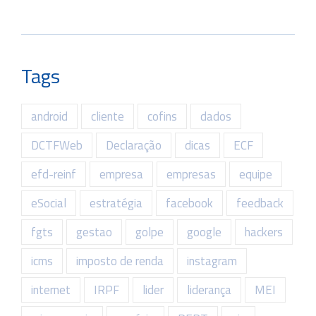
Tags
android
cliente
cofins
dados
DCTFWeb
Declaração
dicas
ECF
efd-reinf
empresa
empresas
equipe
eSocial
estratégia
facebook
feedback
fgts
gestao
golpe
google
hackers
icms
imposto de renda
instagram
internet
IRPF
lider
liderança
MEI