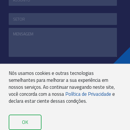
ENVIAR
Nós usamos cookies e outras tecnologias
semelhantes para melhorar a sua experiência em
nossos serviços. Ao continuar navegando neste site,
você concorda com a nossa
Política de Privacidade
e
+55 31 3244-4800
declara estar ciente dessas condições.
COMUNICACAO@KRYPTONBPO.COM.BR
RUA VISCONDE DE TAUNAY, 173 - SÃO LUCAS - BH -
MG - 30240-300
OK