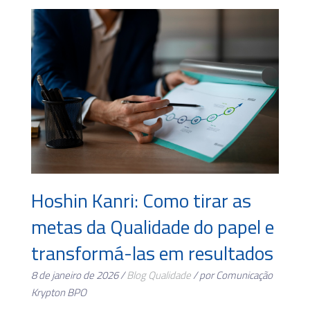
Hoshin Kanri: Como tirar as
metas da Qualidade do papel e
transformá-las em resultados
8 de janeiro de 2026 /
Blog
Qualidade
/ por Comunicação
Krypton BPO