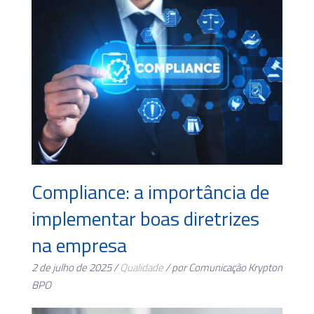
Compliance: a importância de
implementar boas diretrizes
na empresa
2 de julho de 2025 /
Qualidade
/ por Comunicação Krypton
BPO