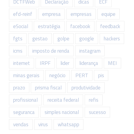
DCTFWeb
Declaração
dicas
ECF
efd-reinf
empresa
empresas
equipe
eSocial
estratégia
facebook
feedback
fgts
gestao
golpe
google
hackers
icms
imposto de renda
instagram
internet
IRPF
lider
liderança
MEI
minas gerais
negócio
PERT
pis
prazo
prisma fiscal
produtividade
profissional
receita federal
refis
seguranca
simples nacional
sucesso
vendas
virus
whatsapp