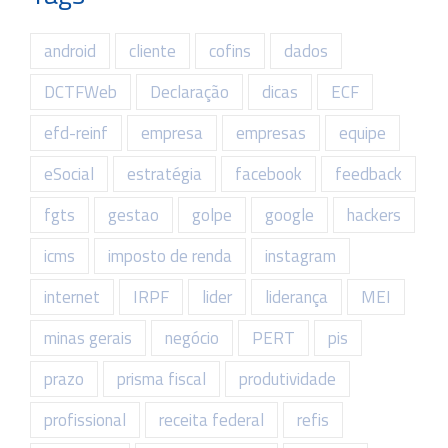
android
cliente
cofins
dados
DCTFWeb
Declaração
dicas
ECF
efd-reinf
empresa
empresas
equipe
eSocial
estratégia
facebook
feedback
fgts
gestao
golpe
google
hackers
icms
imposto de renda
instagram
internet
IRPF
lider
liderança
MEI
minas gerais
negócio
PERT
pis
prazo
prisma fiscal
produtividade
profissional
receita federal
refis