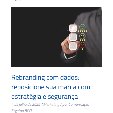
Rebranding com dados:
reposicione sua marca com
estratégia e segurança
4 de julho de 2025 /
Marketing
/ por Comunicação
Krypton BPO