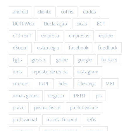
android
cliente
cofins
dados
DCTFWeb
Declaração
dicas
ECF
efd-reinf
empresa
empresas
equipe
eSocial
estratégia
facebook
feedback
fgts
gestao
golpe
google
hackers
icms
imposto de renda
instagram
internet
IRPF
lider
liderança
MEI
minas gerais
negócio
PERT
pis
prazo
prisma fiscal
produtividade
profissional
receita federal
refis