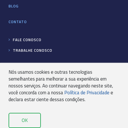
BLOG
CONTATO
FALE CONOSCO
TRABALHE CONOSCO
SEGURANÇA E PRIVACIDADE
Nós usamos cookies e outras tecnologias
semelhantes para melhorar a sua experiência em
nossos serviços. Ao continuar navegando neste site,
CARTILHA DE SEGURANÇA DA INFORMAÇÃO
você concorda com a nossa
Política de Privacidade
e
POLÍTICAS DE SEGURANÇA
declara estar ciente dessas condições.
POLÍTICA DE PRIVACIDADE KRYPTON BPO
SOLICITAÇÃO DOS TITULARES
OK