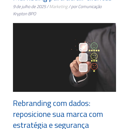
9 de julho de 2025 /
Marketing
/ por Comunicação
Krypton BPO
Rebranding com dados:
reposicione sua marca com
estratégia e segurança