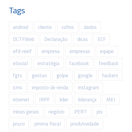
Tags
android
cliente
cofins
dados
DCTFWeb
Declaração
dicas
ECF
efd-reinf
empresa
empresas
equipe
eSocial
estratégia
facebook
feedback
fgts
gestao
golpe
google
hackers
icms
imposto de renda
instagram
internet
IRPF
lider
liderança
MEI
minas gerais
negócio
PERT
pis
prazo
prisma fiscal
produtividade