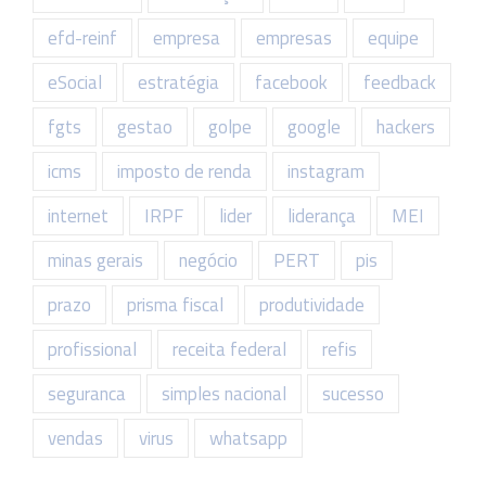
efd-reinf
empresa
empresas
equipe
eSocial
estratégia
facebook
feedback
fgts
gestao
golpe
google
hackers
icms
imposto de renda
instagram
internet
IRPF
lider
liderança
MEI
minas gerais
negócio
PERT
pis
prazo
prisma fiscal
produtividade
profissional
receita federal
refis
seguranca
simples nacional
sucesso
vendas
virus
whatsapp