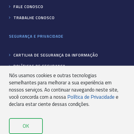
FALE CONOSCO
TRABALHE CONOSCO
SEGURANÇA E PRIVACIDADE
CARTILHA DE SEGURANÇA DA INFORMAÇÃO
POLÍTICAS DE SEGURANÇA
Nós usamos cookies e outras tecnologias
POLÍTICA DE PRIVACIDADE KRYPTON BPO
semelhantes para melhorar a sua experiência em
SOLICITAÇÃO DOS TITULARES
nossos serviços. Ao continuar navegando neste site,
você concorda com a nossa
Política de Privacidade
e
declara estar ciente dessas condições.
FALE CONOSCO
OK
sou cliente
ainda não sou cliente