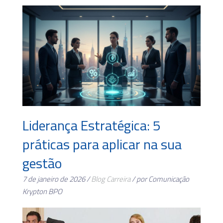
Liderança Estratégica: 5
práticas para aplicar na sua
gestão
7 de janeiro de 2026 /
Blog
Carreira
/ por Comunicação
Krypton BPO