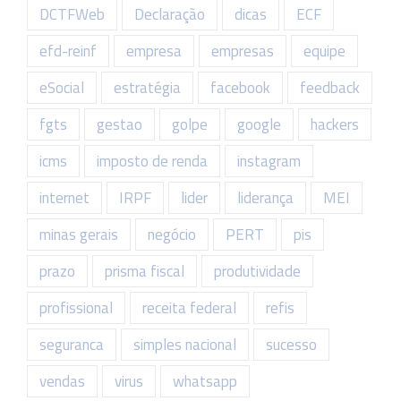
DCTFWeb
Declaração
dicas
ECF
efd-reinf
empresa
empresas
equipe
eSocial
estratégia
facebook
feedback
fgts
gestao
golpe
google
hackers
icms
imposto de renda
instagram
internet
IRPF
lider
liderança
MEI
minas gerais
negócio
PERT
pis
prazo
prisma fiscal
produtividade
profissional
receita federal
refis
seguranca
simples nacional
sucesso
vendas
virus
whatsapp