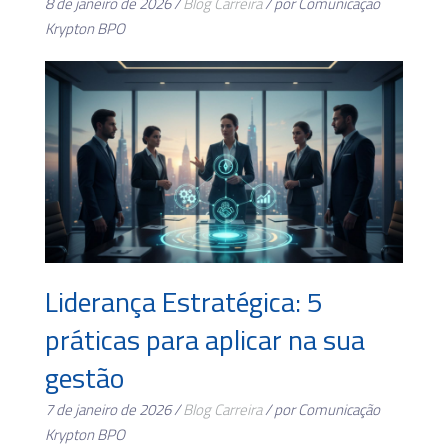
8 de janeiro de 2026 /
Blog
Carreira
/ por Comunicação
Krypton BPO
Liderança Estratégica: 5
práticas para aplicar na sua
gestão
7 de janeiro de 2026 /
Blog
Carreira
/ por Comunicação
Krypton BPO