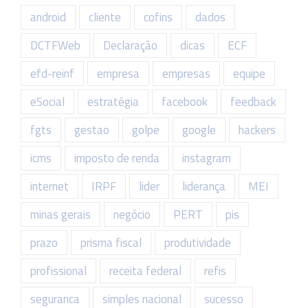
android
cliente
cofins
dados
DCTFWeb
Declaração
dicas
ECF
efd-reinf
empresa
empresas
equipe
eSocial
estratégia
facebook
feedback
fgts
gestao
golpe
google
hackers
icms
imposto de renda
instagram
internet
IRPF
lider
liderança
MEI
minas gerais
negócio
PERT
pis
prazo
prisma fiscal
produtividade
profissional
receita federal
refis
seguranca
simples nacional
sucesso