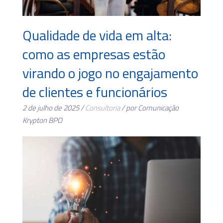
Qualidade de vida em alta:
como as empresas estão
virando o jogo no engajamento
de clientes e funcionários
2 de julho de 2025 /
Consultoria
/ por Comunicação
Krypton BPO