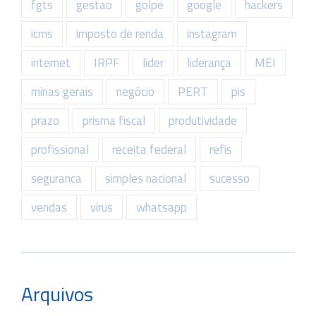
fgts
gestao
golpe
google
hackers
icms
imposto de renda
instagram
internet
IRPF
lider
liderança
MEI
minas gerais
negócio
PERT
pis
prazo
prisma fiscal
produtividade
profissional
receita federal
refis
seguranca
simples nacional
sucesso
vendas
virus
whatsapp
Arquivos