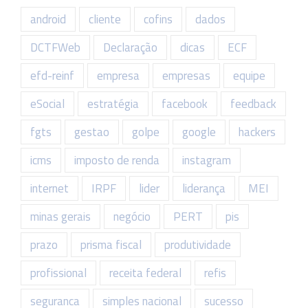
android
cliente
cofins
dados
DCTFWeb
Declaração
dicas
ECF
efd-reinf
empresa
empresas
equipe
eSocial
estratégia
facebook
feedback
fgts
gestao
golpe
google
hackers
icms
imposto de renda
instagram
internet
IRPF
lider
liderança
MEI
minas gerais
negócio
PERT
pis
prazo
prisma fiscal
produtividade
profissional
receita federal
refis
seguranca
simples nacional
sucesso