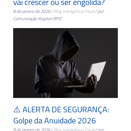
vai crescer ou ser engolida?
8 de janeiro de 2026 /
Blog
Inteligência Fiscal
/ por
Comunicação Krypton BPO
⚠️ ALERTA DE SEGURANÇA:
Golpe da Anuidade 2026
8 de janeiro de 2026 /
Blog
Inteligência Fiscal
/ por