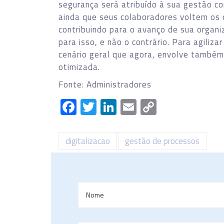
segurança será atribuído à sua gestão c
ainda que seus colaboradores voltem os 
contribuindo para o avanço de sua organi
para isso, e não o contrário. Para agiliza
cenário geral que agora, envolve também
otimizada.
Fonte: Administradores
Facebook
Twitter
LinkedIn
Email
Copy
Link
digitalizacao
gestão de processos