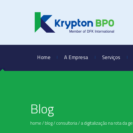
Home
A Empresa
Serviços
Blog
home
/
blog
/
consultoria
/
a digitalização na rota da 