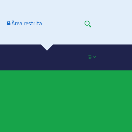
Área restrita
🌐