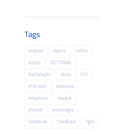
Tags
android
cliente
cofins
dados
DCTFWeb
Declaração
dicas
ECF
efd-reinf
empresa
empresas
equipe
eSocial
estratégia
facebook
feedback
fgts