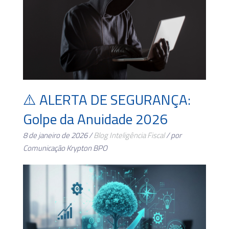
⚠️ ALERTA DE SEGURANÇA:
Golpe da Anuidade 2026
8 de janeiro de 2026 /
Blog
Inteligência Fiscal
/ por
Comunicação Krypton BPO